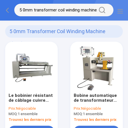
5 0mm Transformer Coil Winding Machine
(120)
Le bobinier résistant
Bobine automatique
de câblage cuivre
de transformateur
distribuent la
d'enroulement de la
Prix:
Négociable
Prix:
Négociable
bobineuse de
bobineuse de
MOQ:
1 ensemble
MOQ:
1 ensemble
transformateur
transformateur
80rpm
Trouvez les derniers prix
Trouvez les derniers prix