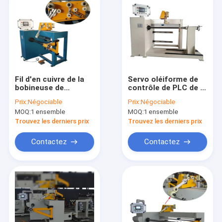
Fil d'en cuivre de la
Servo oléiforme de
bobineuse de
contrôle de PLC de la
transformateur de
bobineuse de
Prix:
Négociable
Prix:
Négociable
contrôle de PLC et
transformateur
MOQ:
1 ensemble
MOQ:
1 ensemble
en aluminium
entraîné par un
moteur électrique
Trouvez les derniers prix
Trouvez les derniers prix
Contactez
Contactez
À la maison
Produits
Vidéos