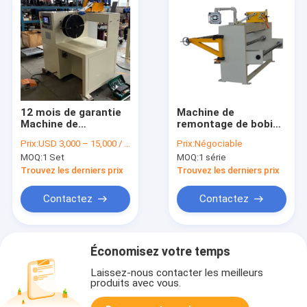
12 mois de garantie
Machine de
Machine de
remontage de bobine
remontage de bobine
de transformateur
Prix:
USD 3,000 – 15,000 / Set
Prix:
Négociable
de transformateur
immergée dans
MOQ:
1 Set
MOQ:
1 série
avec 1000 mm de
l'huile avec
hauteur centrale et
fonctionnement
Trouvez les derniers prix
Trouvez les derniers prix
compatibilité avec le
facile
fil de cuivre /
Contactez
Contactez
aluminium
Économisez votre temps
Laissez-nous contacter les meilleurs
produits avec vous.