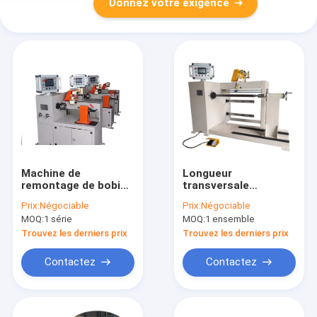
Donnez votre exigence
Machine de
Longueur
remontage de bobine
transversale
de transformateur à
programmable de la
Prix:
Négociable
Prix:
Négociable
fil plat rond
bobineuse de
MOQ:
1 série
MOQ:
1 ensemble
professionnel
transformateur
800mm
Trouvez les derniers prix
Trouvez les derniers prix
Contactez
Contactez