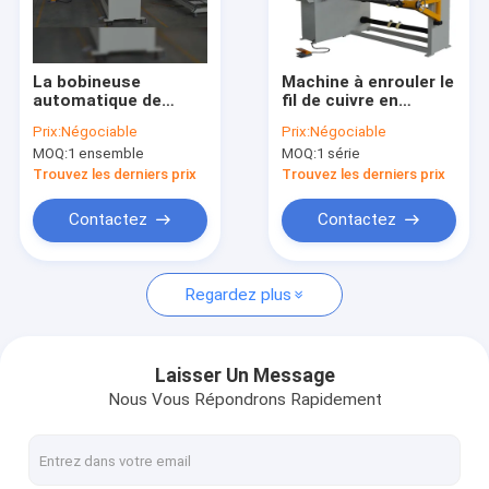
À propos de nous
Visite de l'usine
La bobineuse
Machine à enrouler le
automatique de
fil de cuivre en
Contrôle qualité
transformateur de
transformateur de
Prix:
Négociable
Prix:
Négociable
câblage cuivre
distribution
MOQ:
1 ensemble
MOQ:
1 série
horizontale
automatique
Contactez-nous
Trouvez les derniers prix
Trouvez les derniers prix
Nouvelles
Contactez
Contactez
Les affaires
Regardez plus
Demander un devis
Laisser Un Message
Nous Vous Répondrons Rapidement
Éolienne d'aluminium de transformateur
La bobineuse de transformateur