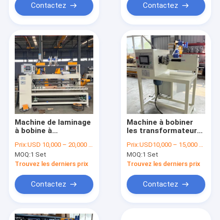
Contactez
Contactez
Machine de laminage
Machine à bobiner
à bobine à
les transformateurs
transformateur CNC
avec hauteur de
Prix:
USD 10,000 – 20,000 / Set
Prix:
USD10,000 – 15,000 / Set
pour des fils de 0,3 à
centre de 1000 mm,
MOQ:
1 Set
MOQ:
1 Set
5,0 mm avec
mandrin à 4 mors et
compatibilité cuivre
plage de comptage
Trouvez les derniers prix
Trouvez les derniers prix
et aluminium
de 9999,99 pour un
bobinage de
Contactez
Contactez
précision