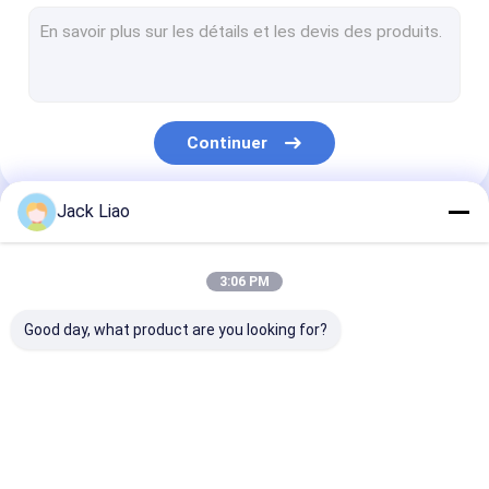
Éolienne de cuivre d'aluminium
La bobineuse automatique
Découpeuse de noyau de transformateur
Continuer
Noyau de transformateur empilant le Tableau
Aileron ondulé formant la machine
Jack Liao
Nos Catégories
Machine de fente de noyau
3:06 PM
Découpeuse automatique de noyau
Good day, what product are you looking for?
Découpeuse en acier de silicium
La bobineuse de moteur
Éolienne d'aluminium
La bobineuse de
Éolienne de cu
Petit pain de feuille métallique
de transformateur
transformateur
d'aluminium