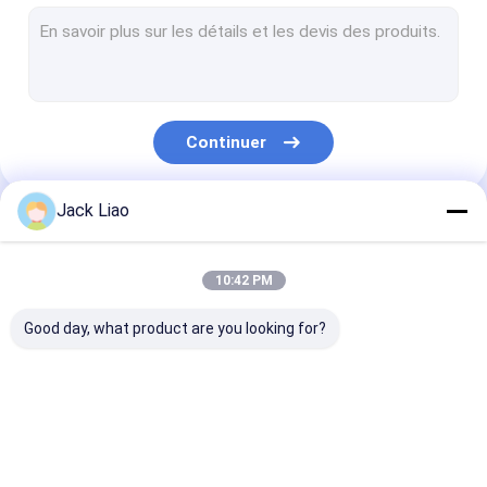
Éolienne de cuivre d'aluminium
La bobineuse automatique
Découpeuse de noyau de transformateur
Continuer
Noyau de transformateur empilant le Tableau
Aileron ondulé formant la machine
Jack Liao
Nos Catégories
Machine de fente de noyau
10:42 PM
Découpeuse automatique de noyau
Good day, what product are you looking for?
Découpeuse en acier de silicium
La bobineuse de moteur
Éolienne d'aluminium
La bobineuse de
Éolienne de cu
Petit pain de feuille métallique
de transformateur
transformateur
d'aluminium