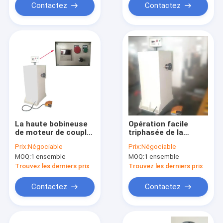
Contactez
Contactez
La haute bobineuse
Opération facile
de moteur de couple
triphasée de la
semi automatique
bobineuse de moteur
Prix:
Négociable
Prix:
Négociable
de câblage cuivre
MOQ:
1 ensemble
MOQ:
1 ensemble
Trouvez les derniers prix
Trouvez les derniers prix
Contactez
Contactez