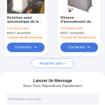
À propos de nous
Visite de l'usine
Rotation semi
Vitesse
automatique de la
d'enroulement de
Contrôle qualité
machine 400rpm de
l'éolienne de
Prix:
Négociable
Prix:
Négociable
bobine
transformateur de
MOQ:
1 ensemble
MOQ:
1 ensemble
d'enroulement de
guide de câblage
Contactez-nous
moteur de câblage
d'entraînement de
Trouvez les derniers prix
Trouvez les derniers prix
cuivre
moteur servo petite
400rpm
Nouvelles
Contactez
Contactez
Les affaires
Regardez plus
Demander un devis
Laisser Un Message
Nous Vous Répondrons Rapidement
Éolienne d'aluminium de transformateur
La bobineuse de transformateur