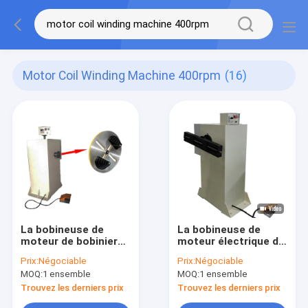
Motor Coil Winding Machine 400rpm
(16)
La bobineuse de
La bobineuse de
moteur de bobinier
moteur électrique de
de câblage cuivre
bobinier de câblage
Prix:
Négociable
Prix:
Négociable
400rpm
cuivre 200rpm
MOQ:
1 ensemble
MOQ:
1 ensemble
Trouvez les derniers prix
Trouvez les derniers prix