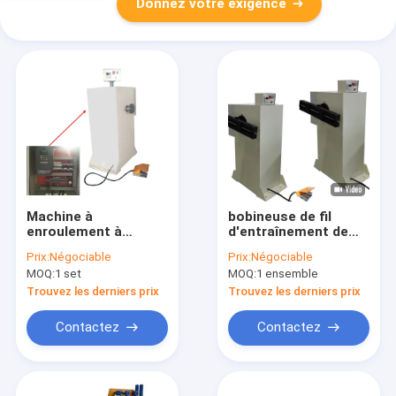
Donnez votre exigence
Machine à
bobineuse de fil
enroulement à
d'entraînement de
bobine à moteur
moteur de la
Prix:
Négociable
Prix:
Négociable
électrique semi-
bobineuse du moteur
MOQ:
1 set
MOQ:
1 ensemble
automatique
électrique 200rpm
3KW
Trouvez les derniers prix
Trouvez les derniers prix
Contactez
Contactez