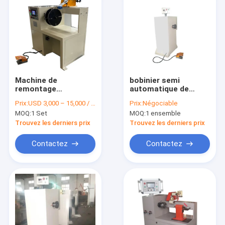
Machine de
bobinier semi
remontage
automatique de
automatique de
câblage cuivre de la
Prix:
USD 3,000 – 15,000 / Set
Prix:
Négociable
bobine de
bobineuse du moteur
MOQ:
1 Set
MOQ:
1 ensemble
transformateur avec
400rpm
une puissance de 2,2
Trouvez les derniers prix
Trouvez les derniers prix
kW, une vitesse de
remontage de 400 tr
Contactez
Contactez
/ min et une fonction
de sécurité d'arrêt
d'urgence
À la maison
Produits
Vidéos