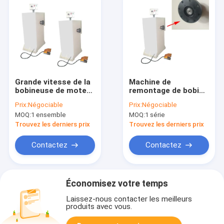
Grande vitesse de la
Machine de
bobineuse de moteur
remontage de bobine
électrique de câblage
à moteur électrique
Prix:
Négociable
Prix:
Négociable
cuivre
semi-automatique de
MOQ:
1 ensemble
MOQ:
1 série
150 mm de diamètre
de la bride
Trouvez les derniers prix
Trouvez les derniers prix
Contactez
Contactez
Économisez votre temps
Laissez-nous contacter les meilleurs
produits avec vous.