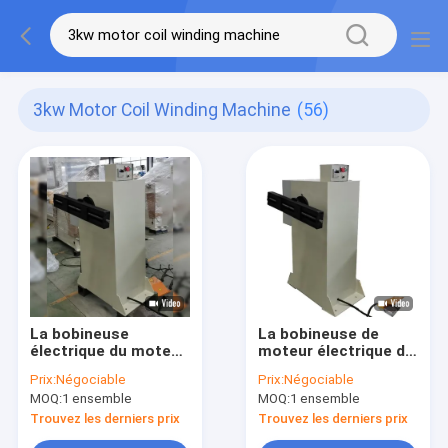
3kw Motor Coil Winding Machine
(56)
La bobineuse
La bobineuse de
électrique du moteur
moteur électrique de
3kw semi
bobinier de câblage
Prix:
Négociable
Prix:
Négociable
automatique
cuivre 200rpm
MOQ:
1 ensemble
MOQ:
1 ensemble
Trouvez les derniers prix
Trouvez les derniers prix