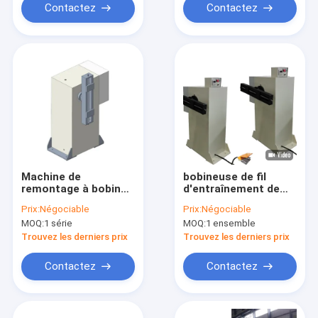
Contactez
Contactez
Machine de
bobineuse de fil
remontage à bobine
d'entraînement de
à moteur 3 kW
moteur de la
Prix:
Négociable
Prix:
Négociable
motorisée Vitesse
bobineuse du moteur
MOQ:
1 série
MOQ:
1 ensemble
de rotation maximale
électrique 200rpm
200 tr/min
3KW
Trouvez les derniers prix
Trouvez les derniers prix
Contactez
Contactez