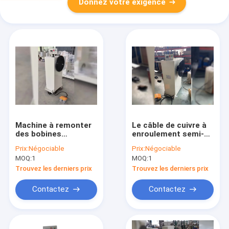
Donnez votre exigence
Machine à remonter
Le câble de cuivre à
des bobines
enroulement semi-
électriques à moteur
automatique à
Prix:
Négociable
Prix:
Négociable
semi-automatique
bobine à moteur
MOQ:
1
MOQ:
1
électrique
Trouvez les derniers prix
Trouvez les derniers prix
Contactez
Contactez