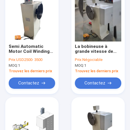
Semi Automatic
La bobineuse à
Motor Coil Winding
grande vitesse de
Machine with 500mm
moteur pour
Prix:
USD2500- 3500
Prix:
Négociable
Flange Diameter and
l'enroulement de
MOQ:
1
MOQ:
1
12 Months Warranty
câblage cuivre
for Copper or
Trouvez les derniers prix
Trouvez les derniers prix
Aluminium Wire
Contactez
Contactez
À la maison
Produits
Vidéos