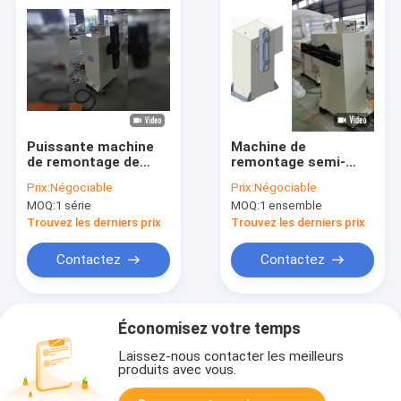
Puissante machine
Machine de
de remontage de
remontage semi-
bobines de 3 kW pour
automatique à
Prix:
Négociable
Prix:
Négociable
moteur de puissance
bobine à moteur
MOQ:
1 série
MOQ:
1 ensemble
de 1400 mm de
avec moule réglable,
hauteur pour bobines
puissance de
Trouvez les derniers prix
Trouvez les derniers prix
de moteur
remontage de 3 kW
et vitesse de
Contactez
Contactez
remontage de 200
tr/min
Économisez votre temps
Laissez-nous contacter les meilleurs
produits avec vous.