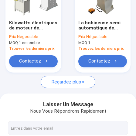
À propos de nous
Visite de l'usine
Kilowatts électriques
La bobineuse semi
de moteur de
automatique de
Contrôle qualité
bobinier de fil 3 de
moteur avec le
Prix:
Négociable
Prix:
Négociable
taille de la bobineuse
compteur
MOQ:
1 ensemble
MOQ:
1
1400mm
Contactez-nous
Trouvez les derniers prix
Trouvez les derniers prix
Nouvelles
Contactez
Contactez
Les affaires
Regardez plus
Demander un devis
Laisser Un Message
Nous Vous Répondrons Rapidement
Éolienne d'aluminium de transformateur
La bobineuse de transformateur