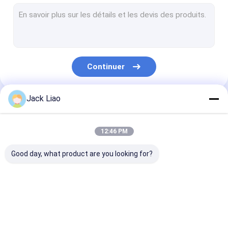
Éolienne de cuivre d'aluminium
La bobineuse automatique
Découpeuse de noyau de transformateur
Continuer
Noyau de transformateur empilant le Tableau
Aileron ondulé formant la machine
Jack Liao
Nos Catégories
Machine de fente de noyau
12:46 PM
Découpeuse automatique de noyau
Good day, what product are you looking for?
Découpeuse en acier de silicium
La bobineuse de moteur
Éolienne d'aluminium
La bobineuse de
Éolienne de cu
Petit pain de feuille métallique
de transformateur
transformateur
d'aluminium