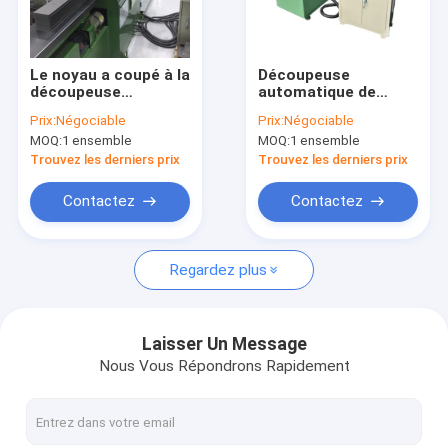
À propos de nous
Visite de l'usine
Le noyau a coupé à la
Découpeuse
découpeuse
automatique de
Contrôle qualité
automatique de
cisaillement de
Prix:
Négociable
Prix:
Négociable
noyau de longueur
noyau de bande en
MOQ:
1 ensemble
MOQ:
1 ensemble
faisant la jambe de
acier de silicium
Contactez-nous
coeur du réacteur
faisant le réacteur
Trouvez les derniers prix
Trouvez les derniers prix
Nouvelles
Contactez
Contactez
Les affaires
Regardez plus
Demander un devis
Laisser Un Message
Nous Vous Répondrons Rapidement
Éolienne d'aluminium de transformateur
La bobineuse de transformateur