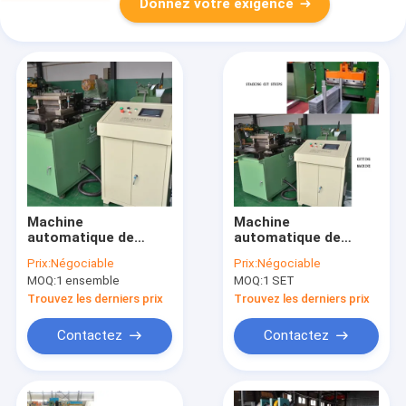
Donnez votre exigence
Machine
Machine
automatique de
automatique de
coupeur de noyau
découpe de noyau à
Prix:
Négociable
Prix:
Négociable
pour faire le coeur du
servomoteur pour
MOQ:
1 ensemble
MOQ:
1 SET
réacteur
réaliser le noyau du
réacteur
Trouvez les derniers prix
Trouvez les derniers prix
Contactez
Contactez