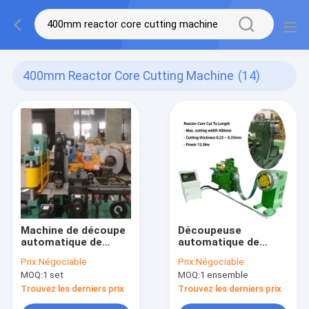
400mm Reactor Core Cutting Machine
(14)
Machine de découpe
Découpeuse
automatique de
automatique de
tôles d'acier au
noyau de réacteur
Prix:
Négociable
Prix:
Négociable
silicium pour le
avec HRC88 - lame
MOQ:
1 set
MOQ:
1 ensemble
noyau du réacteur
de coupeur de la
dureté 90
Trouvez les derniers prix
Trouvez les derniers prix