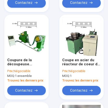
Contactez
Contactez
Coupure de la
Coupe en acier du
découpeuse
réacteur de coeur de
automatique de
silicium automatique
Prix:
Négociable
Prix:
Négociable
noyau de bande en
de découpeuse à la
MOQ:
1 ensemble
MOQ:
1
acier de silicium
longueur
ajustant le trou
Trouvez les derniers prix
Trouvez les derniers prix
Contactez
Contactez