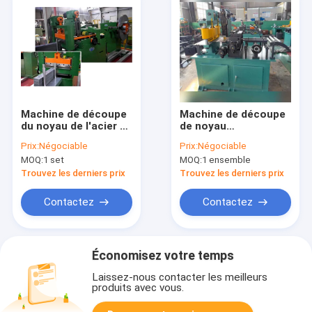
Machine de découpe
Machine de découpe
du noyau de l'acier au
de noyau
silicone
automatique avec
Prix:
Négociable
Prix:
Négociable
vitesse
MOQ:
1 set
MOQ:
1 ensemble
d'alimentation de
180 m/min, dureté de
Trouvez les derniers prix
Trouvez les derniers prix
lame HRC 88-90 et
système de contrôle
Contactez
Contactez
PLC
Économisez votre temps
Laissez-nous contacter les meilleurs
produits avec vous.