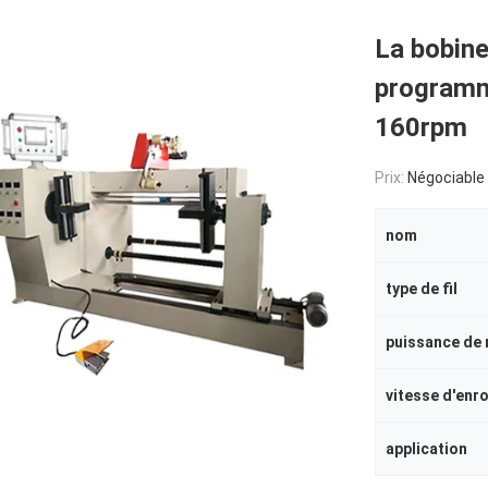
La bobin
programm
160rpm
Prix:
Négociable
nom
type de fil
puissance de
vitesse d'enr
application