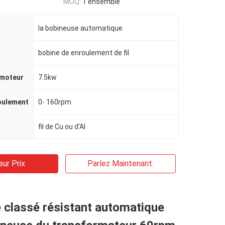
MOQ:
1 ensemble
la bobineuse automatique
bobine de enroulement de fil
 moteur
7.5kw
oulement
0- 160rpm
fil de Cu ou d'Al
eur Prix
Parlez Maintenant.
 classé résistant automatique