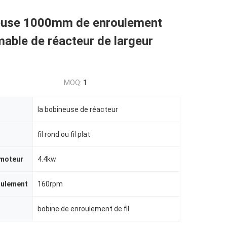
euse 1000mm de enroulement
able de réacteur de largeur
MOQ:
1
la bobineuse de réacteur
fil rond ou fil plat
 moteur
4.4kw
oulement
160rpm
bobine de enroulement de fil