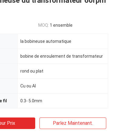
bineuse du transformateur 60rpm
MOQ:
1 ensemble
la bobineuse automatique
bobine de enroulement de transformateur
rond ou plat
Cu ou Al
 fil
0.3- 5.0mm
eur Prix
Parlez Maintenant.