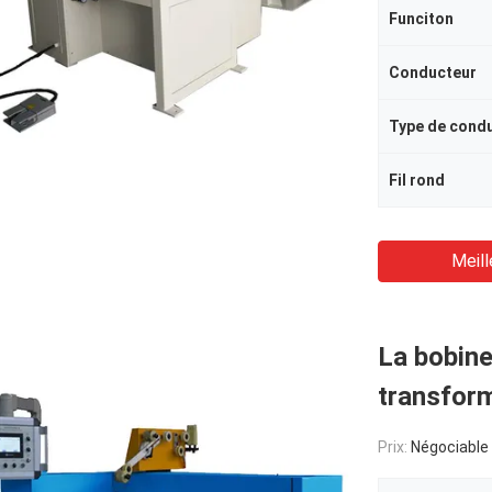
Funciton
Conducteur
Type de cond
Fil rond
Meill
La bobin
transform
Prix:
Négociable