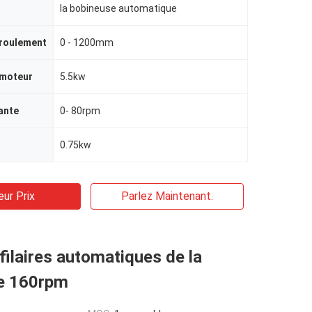
la bobineuse automatique
nroulement
0 - 1200mm
 moteur
5.5kw
ante
0- 80rpm
0.75kw
eur Prix
Parlez Maintenant.
ifilaires automatiques de la
e 160rpm