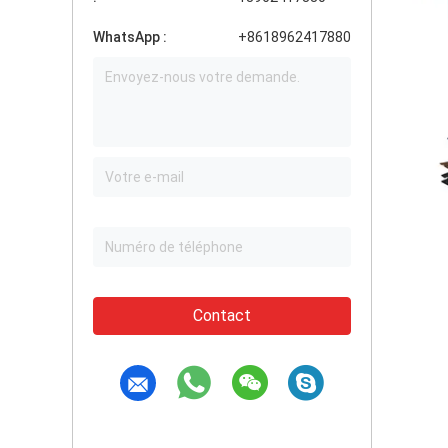
WhatsApp :
+8618962417880
Contact