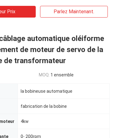
eur Prix
Parlez Maintenant.
 câblage automatique oléiforme
ement de moteur de servo de la
e de transformateur
MOQ:
1 ensemble
la bobineuse automatique
fabrication de la bobine
 moteur
4kw
ante
0- 200rpm