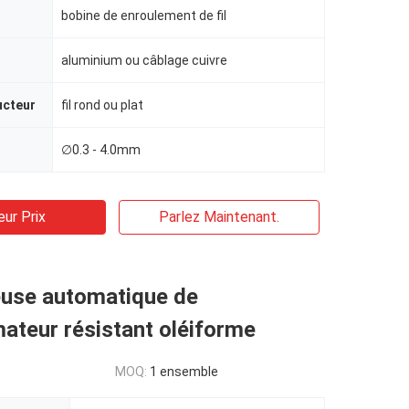
bobine de enroulement de fil
aluminium ou câblage cuivre
ucteur
fil rond ou plat
∅0.3 - 4.0mm
eur Prix
Parlez Maintenant.
euse automatique de
ateur résistant oléiforme
MOQ:
1 ensemble