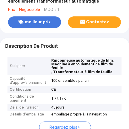
enroulement transformateur automatique
Prix：Négociable
MOQ：1
meilleur prix
Contactez
Description De Produit
,
Rinconneuse automatique de film
Machine à enroulement de film de
Surligner
feuille
,
Transformateur à film de feuille
Capacité
100 ensembles par an
d'approvisionnement
Certification
CE
Conditions de
T / t, l / c
paiement
Délai de livraison
45 jours
Détails d'emballage
emballage propre à la navigation
Regardez plus