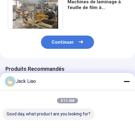
Machines de laminage à
feuille de film à
enroulement
transformateur
automatique
Continuer
Produits Recommandés
Jack Liao
5:11 AM
Good day, what product are you looking for?
Éolienne d'aluminium
Machine de laminage
Machine de la
de transformateur
de feuille de
de feuille de