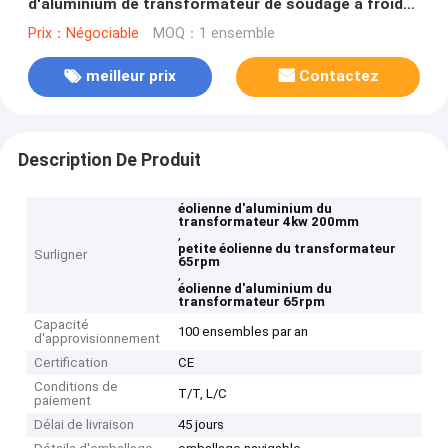
d'aluminium de transformateur de soudage à froid
200mm
Prix：Négociable
MOQ：1 ensemble
meilleur prix
Contactez
Description De Produit
éolienne d'aluminium du
transformateur 4kw 200mm
,
petite éolienne du transformateur
Surligner
65rpm
,
éolienne d'aluminium du
transformateur 65rpm
Capacité
100 ensembles par an
d'approvisionnement
Certification
CE
Conditions de
T/T, L/C
paiement
Délai de livraison
45 jours