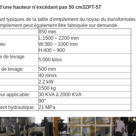
d'une hauteur n'excédant pas 50 cm3
ZPT-5T
ard typiques de la table d'empilement du noyau du transformate
'empilement peut également être fabriquée sur demande.
850 mm
L:1500 ~ 2200 mm
le:
W:360 ~ 1000 mm
H:400 ~ 900
me de levage
5 000 kilos
e de levage:
500 mm
40 mm/s
2.2 kW
1500 kg
ur applicable:
30 KVA à 2000 KVA
90°
ent hydraulique:
21 MPa