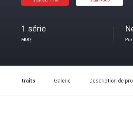
1 série
N
MOQ
Prix
traits
Galerie
Description de pro