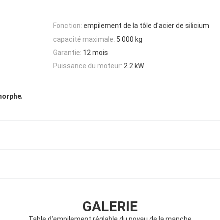
Fonction:
empilement de la tôle d'acier de silicium
capacité maximale:
5 000 kg
Garantie:
12 mois
Puissance du moteur:
2.2 kW
,
morphe
GALERIE
Table d'empilement réglable du noyau de la manche