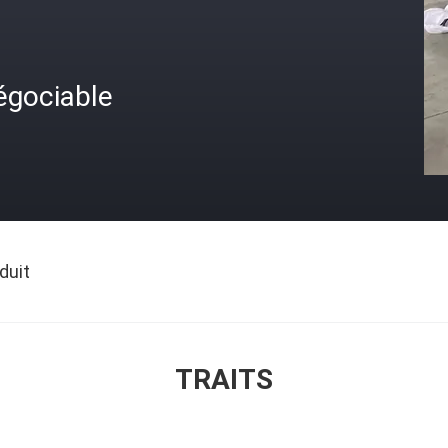
égociable
duit
TRAITS