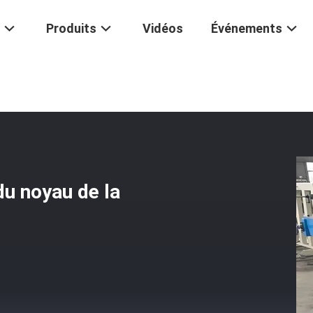
Produits
Vidéos
Événements
e Tableau
/
Table D'empilement Réglable Du Noyau De La Manche
du noyau de la