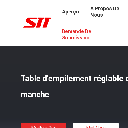
A Propos De
Aperçu
Nous
Demande De
Aperçu
/
Produits
/
Noyau De Transformateur Empilant L
Soumission
Table d'empilement réglable 
manche
Meilleur Prix
Mail Nous