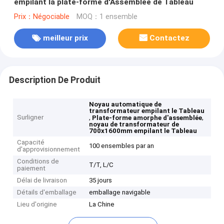
empilant la plate-forme d'Assemblée de Tableau
Prix：Négociable
MOQ：1 ensemble
meilleur prix
Contactez
Description De Produit
Noyau automatique de
transformateur empilant le Tableau
Surligner
,
,
Plate-forme amorphe d'assemblée
noyau de transformateur de
700x1600mm empilant le Tableau
Capacité
100 ensembles par an
d'approvisionnement
Conditions de
T/T, L/C
paiement
Délai de livraison
35 jours
Détails d'emballage
emballage navigable
Lieu d'origine
La Chine