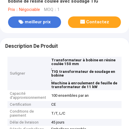
bobine de résine coulée avec soudage TIG
Prix：Négociable
MOQ：1
meilleur prix
Contactez
Description De Produit
Transformateur à bobine en résine
coulée 150 mm
,
TIG transformateur de soudage en
Surligner
bobine
,
Machine à enroulement de feuille de
transformateur de 11 kW
Capacité
100 ensembles par an
d'approvisionnement
Certification
CE
Conditions de
T/T, L/C
paiement
Délai de livraison
45 jours