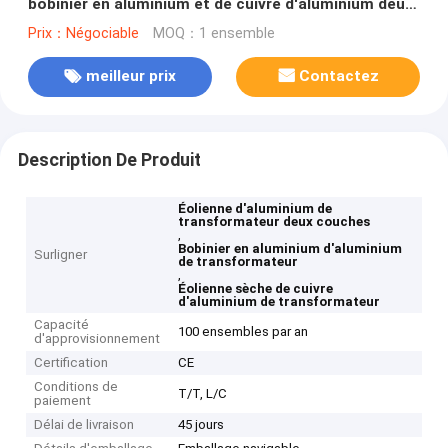
bobinier en aluminium et de cuivre d'aluminium deux
couches
Prix：Négociable
MOQ：1 ensemble
meilleur prix
Contactez
Description De Produit
Éolienne d'aluminium de
transformateur deux couches
,
Bobinier en aluminium d'aluminium
Surligner
de transformateur
,
Éolienne sèche de cuivre
d'aluminium de transformateur
Capacité
100 ensembles par an
d'approvisionnement
Certification
CE
Conditions de
T/T, L/C
paiement
Délai de livraison
45 jours