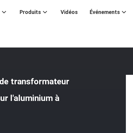
Produits
Vidéos
Événements
teur
/
Éolienne Moulée D'aluminium De Transformateur De Basse Tens
 de transformateur
ur l'aluminium à