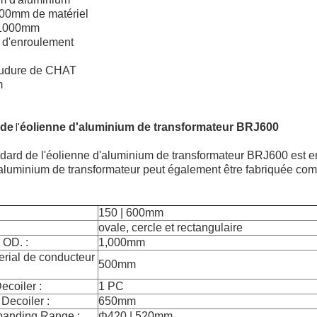
 500mm de matériel
 1000mm
d'enroulement
oudure de CHAT
m
 de
éolienne d'aluminium de transformateur BRJ600
l'
ndard de l'éolienne d'aluminium de transformateur BRJ600 est en
aluminium de transformateur peut également être fabriquée comm
150 | 600mm
ovale, cercle et rectangulaire
 OD. :
1,000mm
terial de conducteur
500mm
coiler :
1 PC
Decoiler :
650mm
panding Range :
Φ420 | 520mm