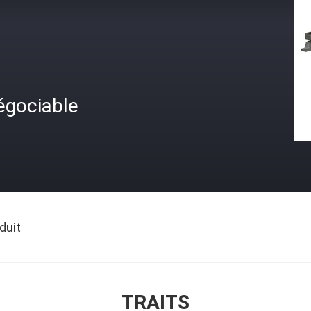
égociable
duit
TRAITS