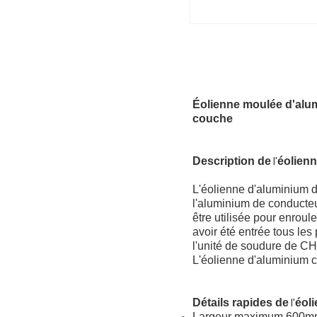
Éolienne moulée d'alum
couche
Description de
éolien
l'
L'éolienne d'aluminium 
l'aluminium de conducteu
être utilisée pour enrou
avoir été entrée tous le
l'unité de soudure de CH
L'éolienne d'aluminium co
Détails rapides de
éol
l'
Largeur maximum 600mm