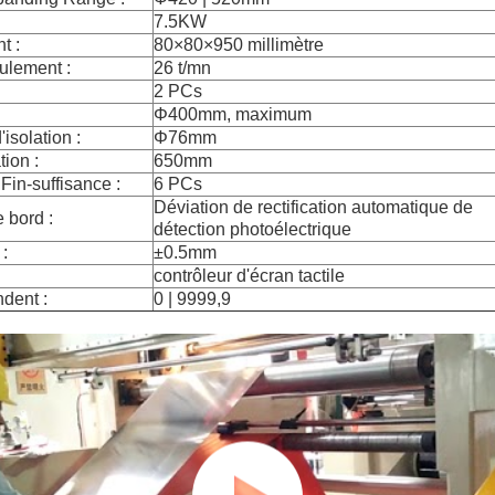
7.5KW
t :
80×80×950 millimètre
ulement :
26 t/mn
2 PCs
Φ400mm, maximum
'isolation :
Φ76mm
tion :
650mm
in-suffisance :
6 PCs
Déviation de rectification automatique de
 bord :
détection photoélectrique
 :
±0.5mm
contrôleur d'écran tactile
ndent :
0 | 9999,9