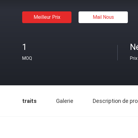
Meilleur Prix
Mail Nous
1
N
MOQ
Prix
traits
Galerie
Description de pro