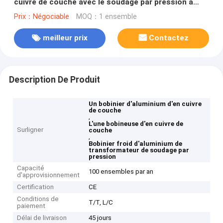
cuivre de couche avec le soudage par pression à
froid
Prix：Négociable
MOQ：1 ensemble
meilleur prix
Contactez
Description De Produit
Un bobinier d'aluminium d'en cuivre
de couche
,
L'une bobineuse d'en cuivre de
Surligner
couche
,
Bobinier froid d'aluminium de
transformateur de soudage par
pression
Capacité
100 ensembles par an
d'approvisionnement
Certification
CE
Conditions de
T/T, L/C
paiement
Délai de livraison
45 jours