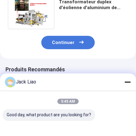
Transformateur duplex
d'éolienne d'aluminium de
couche de contrôle de PLC
sec
Continuer
Produits Recommandés
Jack Liao
5:45 AM
Good day, what product are you looking for?
Éolienne d'aluminium
Machine de laminage
Machine de la
de transformateur
de feuille de
de feuille de