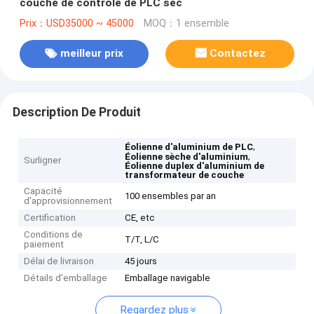
couche de contrôle de PLC sec
Prix：USD35000 ~ 45000
MOQ：1 ensemble
meilleur prix
Contactez
Description De Produit
,
Éolienne d'aluminium de PLC
,
Éolienne sèche d'aluminium
Surligner
Éolienne duplex d'aluminium de
transformateur de couche
Capacité
100 ensembles par an
d'approvisionnement
Certification
CE, etc
Conditions de
T/T, L/C
paiement
Délai de livraison
45 jours
Détails d'emballage
Emballage navigable
Regardez plus