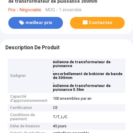
de transformateur de puissance 300mm
Prix：Négociable
MOQ：1 ensemble
meilleur prix
Contactez
Description De Produit
éolienne de transformateur de
puissance
,
encorbellement de bobinier de bande
Surligner
de 300mm
,
éolienne de transformateur de
puissance 5.5kw
Capacité
100 ensembles par an
d'approvisionnement
Certification
CE
Conditions de
T/T, L/C
paiement
Délai de livraison
45 jours