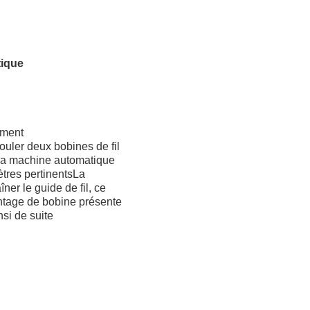
tique
ement
uler deux bobines de fil
t.la machine automatique
ètres pertinentsLa
er le guide de fil, ce
ntage de bobine présente
si de suite