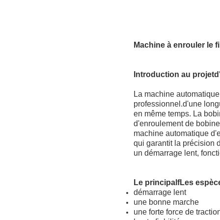
Machine à enrouler le f
Introduction au projet
d
La machine automatique
professionnel.d'une long
en même temps. La bobineu
d'enroulement de bobine 
machine automatique d'en
qui garantit la précisi
un démarrage lent, fonct
Le principal
f
Les espèc
démarrage lent
une bonne marche
une forte force de tractio