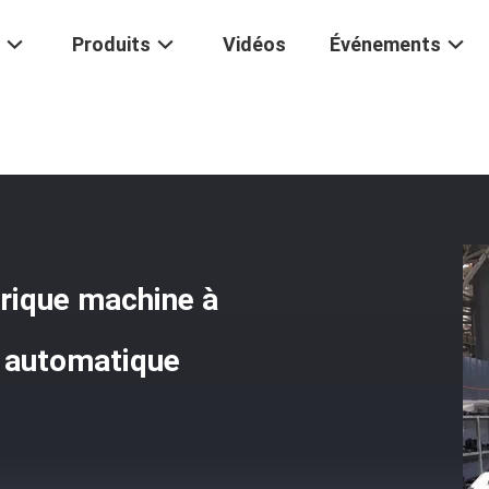
Produits
Vidéos
Événements
 À Enrouler Le Fil Électrique Machine À Enrouler Le Fil Transformateu
trique machine à
r automatique