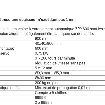
ètres
d'une épaisseur n'excédant pas 1 mm
ues de la machine à enroulement automatique ZPX600 sont les s
utomatique peut également être fabriquée sur demande.
900 mm
40x40x900 mm
montage:
600 mm
servo:
0.75 kW
0 ~ 200 tours par minute
régulation de vitesse sans pas
5 x 12 mm
Ø0,3 mm ~ Ø5,0 mm
Ø400 mm
200 kg ou plus
ique de fil:
Min. écart de propagation 0,01 mm
Compte à 5 chiffres
9999.9
0 à 9999.9