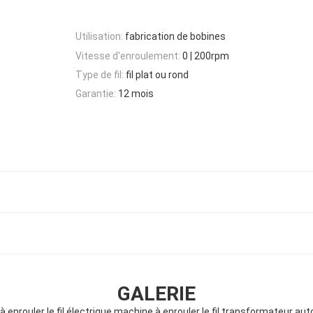
Utilisation:
fabrication de bobines
Vitesse d'enroulement:
0 | 200rpm
Type de fil:
fil plat ou rond
Garantie:
12 mois
GALERIE
 enrouler le fil électrique machine à enrouler le fil transformateur a