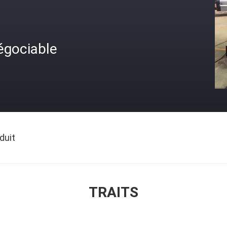
égociable
duit
TRAITS