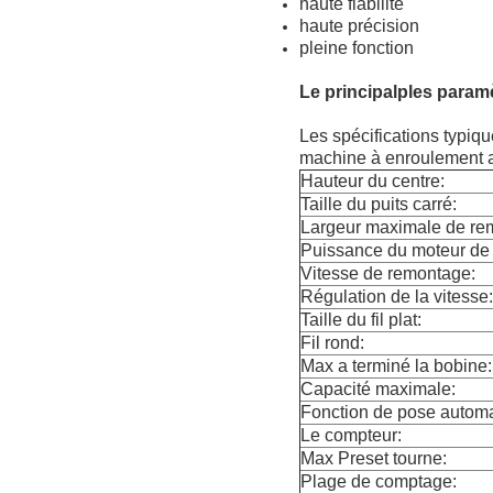
haute fiabilité
haute précision
pleine fonction
Le principal
p
les param
Les spécifications typiq
machine à enroulement a
Hauteur du centre:
Taille du puits carré:
Largeur maximale de re
Puissance du moteur de 
Vitesse de remontage:
Régulation de la vitesse:
Taille du fil plat:
Fil rond:
Max a terminé la bobine:
Capacité maximale:
Fonction de pose automat
Le compteur:
Max Preset tourne:
Plage de comptage: