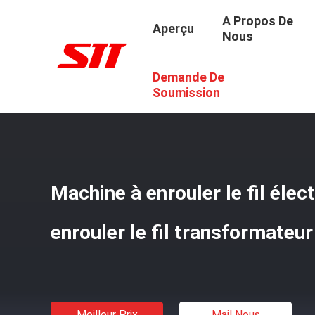
A Propos De
Aperçu
Nous
Demande De
Aperçu
/
Produits
/
La Bobineuse Automatique
/
Machine
Soumission
Machine à enrouler le fil élec
enrouler le fil transformateu
Meilleur Prix
Mail Nous