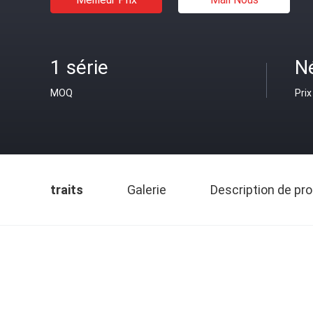
1 série
N
MOQ
Prix
traits
Galerie
Description de pro