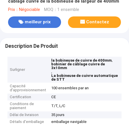
câblage cuivre de la bobineuse de largeur de 400mm
Prix：Négociable
MOQ：1 ensemble
meilleur prix
Contactez
Description De Produit
,
la bobineuse de cuivre de 400mm
bobinier de câblage cuivre de
3x10mm
Surligner
,
La bobineuse de cuivre automatique
de STT
Capacité
100 ensembles par an
d'approvisionnement
Certification
CE
Conditions de
T/T, L/C
paiement
Délai de livraison
35 jours
Détails d'emballage
emballage navigable