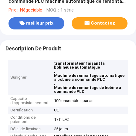
commande PLC machine automatique de remontage
de bobines
Prix：Négociable
MOQ：1 série
meilleur prix
Contactez
Description De Produit
transformateur faisant la
bobineuse automatique
,
Machine de remontage automatique
Surligner
à bobine à commande PLC
,
Machine de remontage de bobine à
commande PLC
Capacité
100 ensembles par an
d'approvisionnement
Certification
CE
Conditions de
T/T, L/C
paiement
Délai de livraison
35 jours