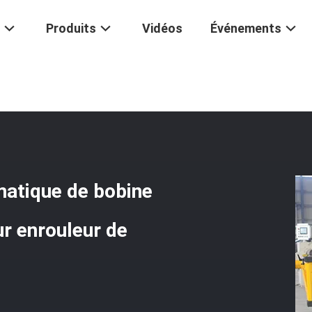
Produits
Vidéos
Événements
 À Enroulement Automatique De Bobine Programmable Transformateu
atique de bobine
r enrouleur de