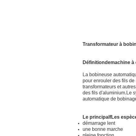
Transformateur à bobine
Définition
de
machine à 
La bobineuse automatiqu
pour enrouler des fils de
transformateurs et autre
des fils d'aluminium.Le
automatique de bobinage 
Le principal
f
Les espèc
démarrage lent
une bonne marche
pleine fonction