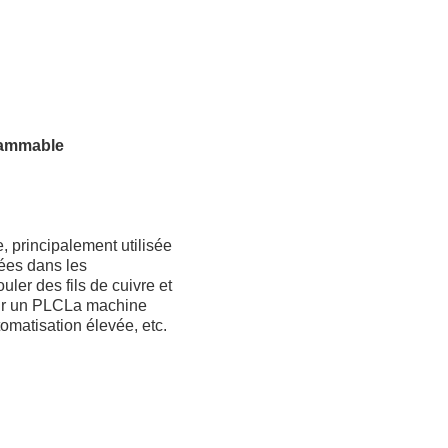
rammable
 principalement utilisée
sées dans les
ler des fils de cuivre et
sur un PLCLa machine
matisation élevée, etc.