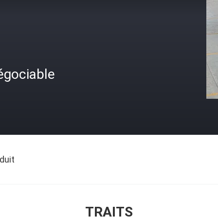
égociable
duit
TRAITS