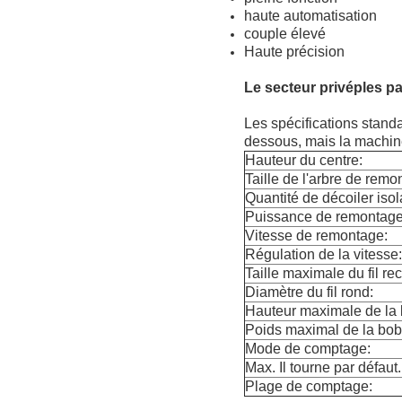
haute automatisation
couple élevé
Haute précision
Le secteur privé
p
les p
Les spécifications stan
dessous, mais la machin
Hauteur du centre:
Taille de l'arbre de remo
Quantité de décoiler isol
Puissance de remontage
Vitesse de remontage:
Régulation de la vitesse:
Taille maximale du fil re
Diamètre du fil rond:
Hauteur maximale de la 
Poids maximal de la bob
Mode de comptage:
Max. Il tourne par défaut.
Plage de comptage: