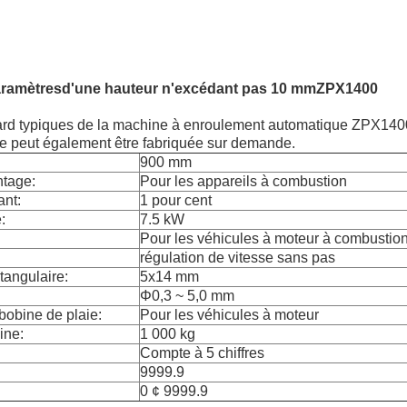
aramètres
d'une hauteur n'excédant pas 10 mm
ZPX1400
dard typiques de la machine à enroulement automatique ZPX1400
e peut également être fabriquée sur demande.
900 mm
ntage:
Pour les appareils à combustion
ant:
1 pour cent
:
7.5 kW
Pour les véhicules à moteur à combustio
régulation de vitesse sans pas
ctangulaire:
5x14 mm
Φ0,3 ~ 5,0 mm
bobine de plaie:
Pour les véhicules à moteur
ine:
1 000 kg
Compte à 5 chiffres
9999.9
0 ¢ 9999.9