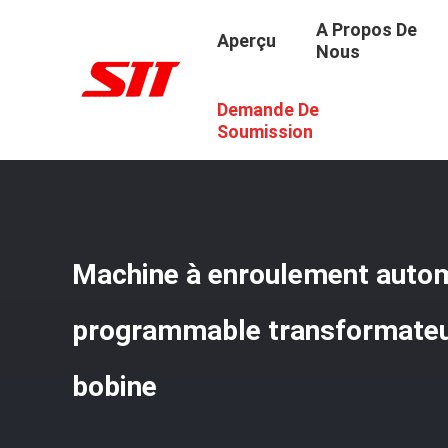
A Propos De
Aperçu
Nous
Demande De
Aperçu
/
Produits
/
La Bobineuse Automatique
/
Machine
Soumission
Machine à enroulement autom
programmable transformateu
bobine