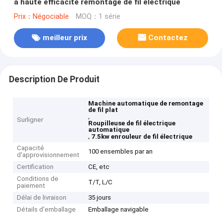
à haute efficacité remontage de fil électrique
Prix：Négociable
MOQ：1 série
meilleur prix
Contactez
Description De Produit
Machine automatique de remontage
de fil plat
,
Surligner
Roupilleuse de fil électrique
automatique
,
7.5kw enrouleur de fil électrique
Capacité
100 ensembles par an
d'approvisionnement
Certification
CE, etc
Conditions de
T/T, L/C
paiement
Délai de livraison
35 jours
Détails d'emballage
Emballage navigable