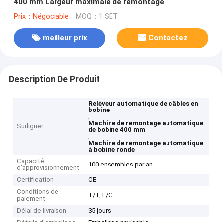
400 mm Largeur maximale de remontage
Prix：Négociable
MOQ：1 SET
meilleur prix
Contactez
Description De Produit
Relèveur automatique de câbles en
bobine
,
Machine de remontage automatique
Surligner
de bobine 400 mm
,
Machine de remontage automatique
à bobine ronde
Capacité
100 ensembles par an
d'approvisionnement
Certification
CE
Conditions de
T/T, L/C
paiement
Délai de livraison
35 jours