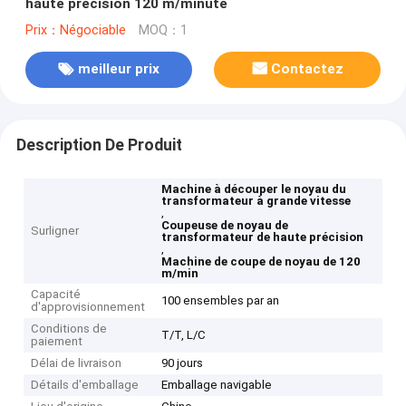
haute précision 120 m/minute
Prix：Négociable
MOQ：1
meilleur prix
Contactez
Description De Produit
Machine à découper le noyau du
transformateur à grande vitesse
,
Coupeuse de noyau de
Surligner
transformateur de haute précision
,
Machine de coupe de noyau de 120
m/min
Capacité
100 ensembles par an
d'approvisionnement
Conditions de
T/T, L/C
paiement
Délai de livraison
90 jours
Détails d'emballage
Emballage navigable