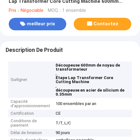
Lap Transformer Core Cutting Machine 600mm
d'étape
Prix：Négociable
MOQ：1 ensemble
meilleur prix
Contactez
Description De Produit
Découpeuse 600mm de noyau de
transformateur
,
Étape Lap Transformer Core
Surligner
Cutting Machine
,
découpeuse en acier de silicium de
0.35mm
Capacité
100 ensembles par an
d'approvisionnement
Certification
CE
Conditions de
T/T, L/C
paiement
Délai de livraison
90 jours