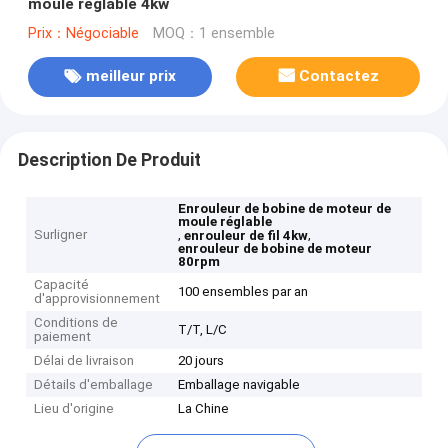
moule réglable 4kw
Prix：Négociable
MOQ：1 ensemble
meilleur prix
Contactez
Description De Produit
Enrouleur de bobine de moteur de
moule réglable
Surligner
,
,
enrouleur de fil 4kw
enrouleur de bobine de moteur
80rpm
Capacité
100 ensembles par an
d'approvisionnement
Conditions de
T/T, L/C
paiement
Délai de livraison
20 jours
Détails d'emballage
Emballage navigable
Lieu d'origine
La Chine