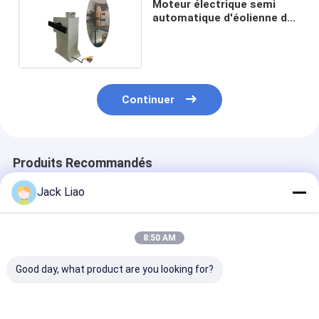
Moteur électrique semi
automatique d'éolienne de
câblage cuivre
Continuer
Produits Recommandés
Jack Liao
8:50 AM
Good day, what product are you looking for?
5.5KW motorisation
Bobineuse de bobines
Bobineuse de fi
semi-automatique
de moteur électrique
cuivre semi-