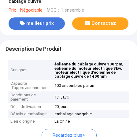
câblage cuivre
Prix：Négociable
MOQ：1 ensemble
meilleur prix
Contactez
Description De Produit
,
éolienne du câblage cuivre 100rpm
,
éolienne du moteur électrique 3kw
Surligner
moteur électrique d'éolienne de
câblage cuivre de 1400mm
Capacité
100 ensembles par an
d'approvisionnement
Conditions de
T/T, L/C
paiement
Délai de livraison
20 jours
Détails d'emballage
emballage navigable
Lieu d'origine
La Chine
Regardez plus