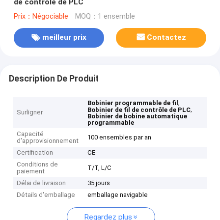
de contrôle de PLC
Prix：Négociable
MOQ：1 ensemble
meilleur prix
Contactez
Description De Produit
,
Bobinier programmable de fil
,
Bobinier de fil de contrôle de PLC
Surligner
Bobinier de bobine automatique
programmable
Capacité
100 ensembles par an
d'approvisionnement
Certification
CE
Conditions de
T/T, L/C
paiement
Délai de livraison
35 jours
Détails d'emballage
emballage navigable
Regardez plus