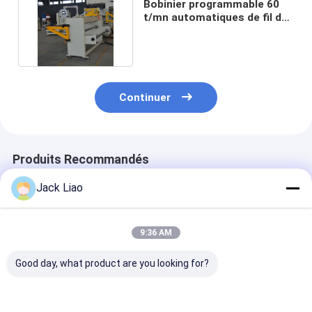
Bobinier programmable 60
t/mn automatiques de fil de
contrôle de PLC
Continuer
Produits Recommandés
Jack Liao
9:36 AM
Good day, what product are you looking for?
Machine de
Largeur
Machine
remontage
d'enroulement 800
automatique d