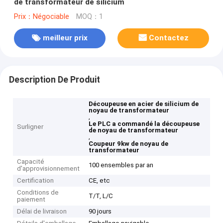
de transformateur de silicium
Prix：Négociable
MOQ：1
meilleur prix
Contactez
Description De Produit
Découpeuse en acier de silicium de
noyau de transformateur
,
Le PLC a commandé la découpeuse
Surligner
de noyau de transformateur
,
Coupeur 9kw de noyau de
transformateur
Capacité
100 ensembles par an
d'approvisionnement
Certification
CE, etc
Conditions de
T/T, L/C
paiement
Délai de livraison
90 jours