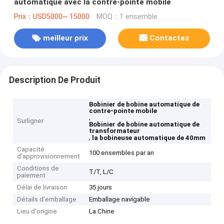
automatique avec la contre-pointe mobile
Prix：USD5000~ 15000
MOQ：1 ensemble
meilleur prix
Contactez
Description De Produit
Bobinier de bobine automatique de
contre-pointe mobile
,
Surligner
Bobinier de bobine automatique de
transformateur
,
la bobineuse automatique de 40mm
Capacité
100 ensembles par an
d'approvisionnement
Conditions de
T/T, L/C
paiement
Délai de livraison
35 jours
Détails d'emballage
Emballage navigable
Lieu d'origine
La Chine