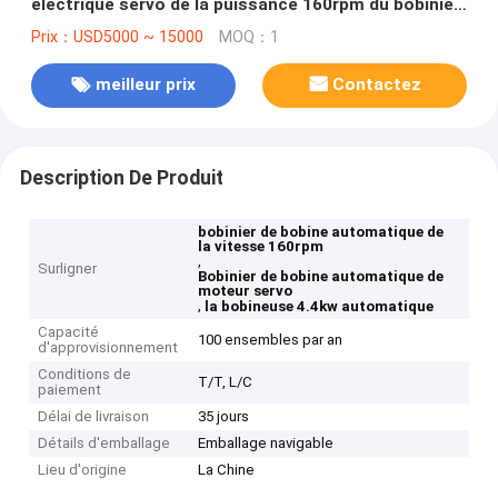
électrique servo de la puissance 160rpm du bobinier
de bobine 4.4kw
Prix：USD5000 ~ 15000
MOQ：1
meilleur prix
Contactez
Description De Produit
bobinier de bobine automatique de
la vitesse 160rpm
,
Surligner
Bobinier de bobine automatique de
moteur servo
,
la bobineuse 4.4kw automatique
Capacité
100 ensembles par an
d'approvisionnement
Conditions de
T/T, L/C
paiement
Délai de livraison
35 jours
Détails d'emballage
Emballage navigable
Lieu d'origine
La Chine