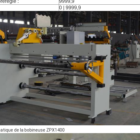
réréglé :
9999,9
0 | 9999,9
matique de la bobineuse ZPX1400