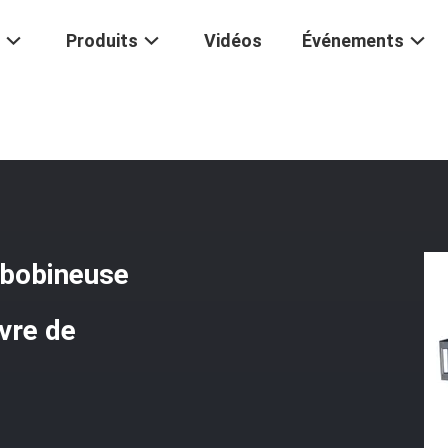
Produits
Vidéos
Événements
ique Électrique De La Bobineuse D'aluminium Et De Câblage Cuivre D
 bobineuse
vre de