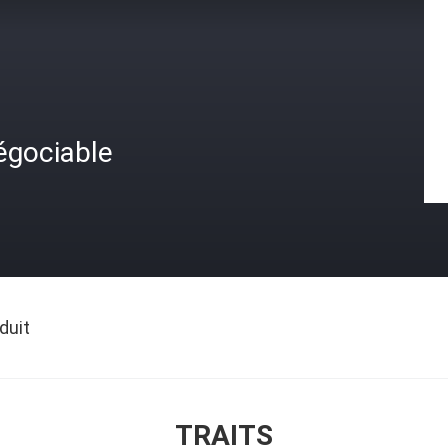
égociable
duit
TRAITS