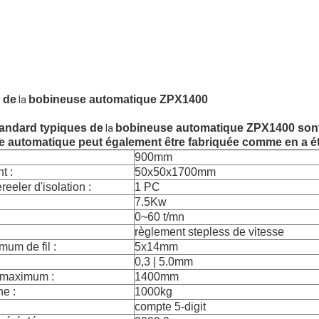
 de
bobineuse automatique ZPX1400
la
tandard typiques de
bobineuse automatique ZPX1400 sont
la
 automatique peut également être fabriquée comme en a ét
900mm
t :
50x50x1700mm
eeler d'isolation :
1 PC
7.5Kw
0~60 t/mn
règlement stepless de vitesse
mum de fil :
5x14mm
0,3 | 5.0mm
 maximum :
1400mm
e :
1000kg
compte 5-digit