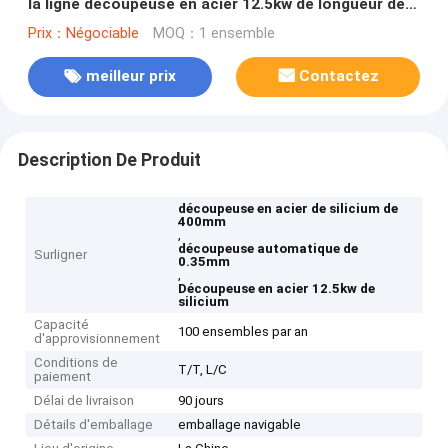
la ligne découpeuse en acier 12.5kw de longueur de
silicium
Prix：Négociable
MOQ：1 ensemble
meilleur prix
Contactez
Description De Produit
découpeuse en acier de silicium de
400mm
,
découpeuse automatique de
Surligner
0.35mm
,
Découpeuse en acier 12.5kw de
silicium
Capacité
100 ensembles par an
d'approvisionnement
Conditions de
T/T, L/C
paiement
Délai de livraison
90 jours
Détails d'emballage
emballage navigable