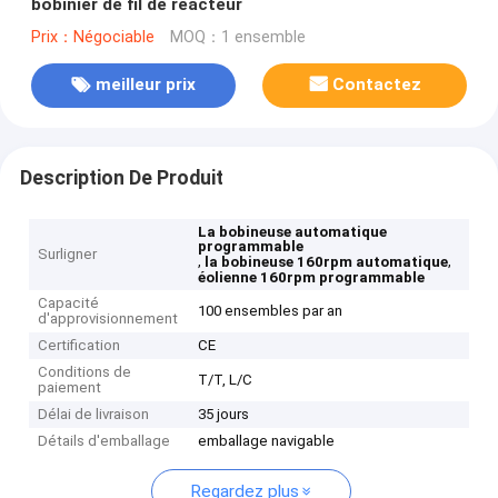
bobinier de fil de réacteur
Prix：Négociable
MOQ：1 ensemble
meilleur prix
Contactez
Description De Produit
La bobineuse automatique
programmable
Surligner
,
,
la bobineuse 160rpm automatique
éolienne 160rpm programmable
Capacité
100 ensembles par an
d'approvisionnement
Certification
CE
Conditions de
T/T, L/C
paiement
Délai de livraison
35 jours
Détails d'emballage
emballage navigable
Regardez plus