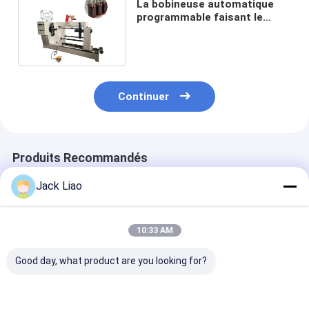
La bobineuse automatique
programmable faisant le
bobinier de fil de réacteur
Continuer
Produits Recommandés
Jack Liao
10:33 AM
Good day, what product are you looking for?
Machine de
Largeur
Machine
remontage
d'enroulement 800
automatique d