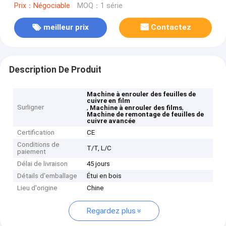
Prix：Négociable
MOQ：1 série
meilleur prix
Contactez
Description De Produit
Machine à enrouler des feuilles de
cuivre en film
Surligner
,
,
Machine à enrouler des films
Machine de remontage de feuilles de
cuivre avancée
Certification
CE
Conditions de
T/T, L/C
paiement
Délai de livraison
45 jours
Détails d'emballage
Étui en bois
Lieu d'origine
Chine
Regardez plus