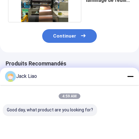
laminage de feuille
de film avancée
Continuer
Produits Recommandés
Jack Liao
4:59 AM
Good day, what product are you looking for?
Machine
Bobineuse
Machine de
automatique de
automatique de
remontage de f
remontage de
feuille de 200 mm
de cuivre cont
feuilles pour bobines
avec soudage par
par PLC avec 