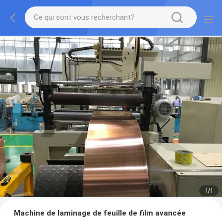
1
/
1
Machine de laminage de feuille de film avancée