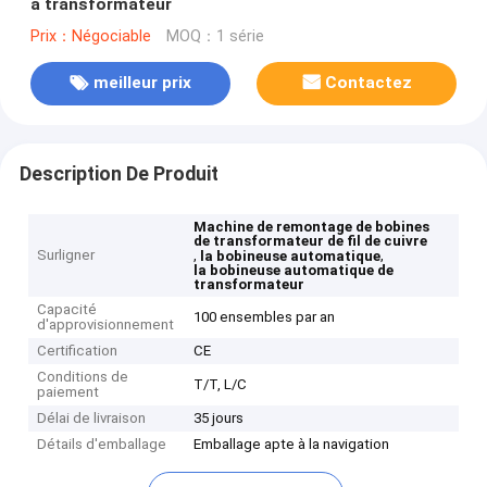
à transformateur
Prix：Négociable
MOQ：1 série
meilleur prix
Contactez
Description De Produit
Machine de remontage de bobines
de transformateur de fil de cuivre
Surligner
,
,
la bobineuse automatique
la bobineuse automatique de
transformateur
Capacité
100 ensembles par an
d'approvisionnement
Certification
CE
Conditions de
T/T, L/C
paiement
Délai de livraison
35 jours
Détails d'emballage
Emballage apte à la navigation