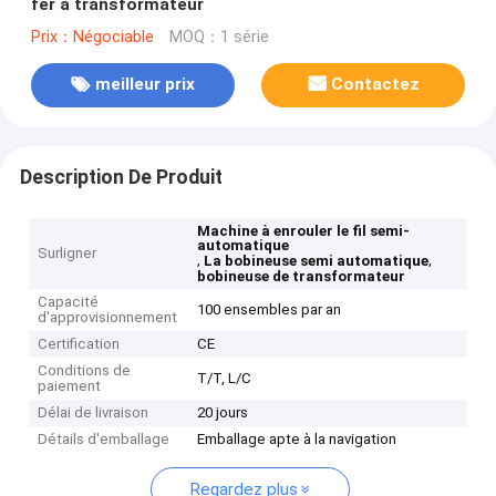
fer à transformateur
Prix：Négociable
MOQ：1 série
meilleur prix
Contactez
Description De Produit
Machine à enrouler le fil semi-
automatique
Surligner
,
,
La bobineuse semi automatique
bobineuse de transformateur
Capacité
100 ensembles par an
d'approvisionnement
Certification
CE
Conditions de
T/T, L/C
paiement
Délai de livraison
20 jours
Détails d'emballage
Emballage apte à la navigation
Regardez plus