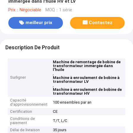
immergée dans l'huile HV et LV
Prix：Négociable
MOQ：1 série
meilleur prix
Contactez
Description De Produit
Machine de remontage de bobine de
transformateur immergée dans
l'huile
,
Surligner
Machine à enroulement de bobine à
transformateur LV
,
Machine à enroulement de bobine de
transformateur HV
Capacité
100 ensembles par an
d'approvisionnement
Certification
CE
Conditions de
T/T, L/C
paiement
Délai de livraison
35 jours