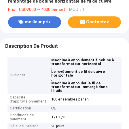
remontage de bobine horizontale de fil de cuivre
Prix：USD2000 ~ 4000 per set
MOQ：1
meilleur prix
Contactez
Description De Produit
Machine à enroulement à bobine à
transformateur horizontal
,
Le revêtement de fil de cuivre
Surligner
horizontale
,
Machine à enrouler le fil de
transformateur immergé dans
l'huile
Capacité
100 ensembles par an
d'approvisionnement
Certification
CE
Conditions de
T/T, L/C
paiement
Délai de livraison
20 jours