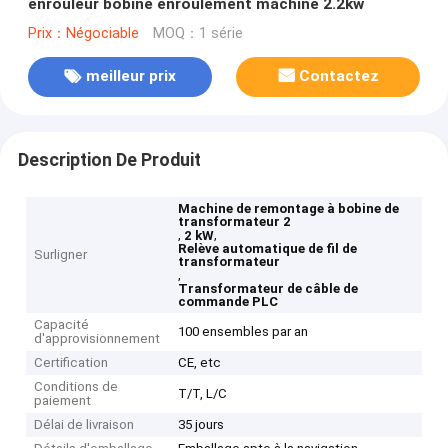
enrouleur bobine enroulement machine 2.2kw
Prix：Négociable
MOQ：1 série
meilleur prix
Contactez
Description De Produit
Machine de remontage à bobine de
transformateur 2
,
,
2 kW
Relève automatique de fil de
Surligner
transformateur
,
Transformateur de câble de
commande PLC
Capacité
100 ensembles par an
d'approvisionnement
Certification
CE, etc
Conditions de
T/T, L/C
paiement
Délai de livraison
35 jours