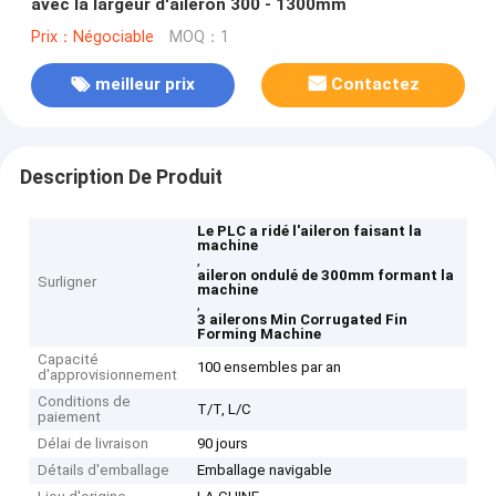
avec la largeur d'aileron 300 - 1300mm
Prix：Négociable
MOQ：1
meilleur prix
Contactez
Description De Produit
Le PLC a ridé l'aileron faisant la
machine
,
aileron ondulé de 300mm formant la
Surligner
machine
,
3 ailerons Min Corrugated Fin
Forming Machine
Capacité
100 ensembles par an
d'approvisionnement
Conditions de
T/T, L/C
paiement
Délai de livraison
90 jours
Détails d'emballage
Emballage navigable