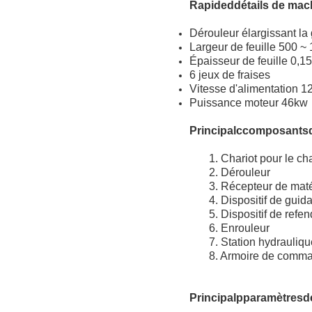
Rapide
d
détail
s de mac
Dérouleur élargissant 
Largeur de feuille 500 
Épaisseur de feuille 0,1
6 jeux de fraises
Vitesse d'alimentation 
Puissance moteur 46kw
Principal
c
composants
1. Chariot pour le c
2. Dérouleur
3. Récepteur de maté
4. Dispositif de gui
5. Dispositif de refe
6. Enrouleur
7. Station hydrauliq
8. Armoire de comma
Principal
p
paramètres
d