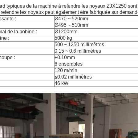
ard typiques de la machine à refendre les noyaux ZJX1250 sont
 refendre les noyaux peut également être fabriquée sur demand
sante :
Ø470 ~ 520mm
Ø495 ~ 510mm
al de la bobine :
Ø1200mm
ine :
5000 kg
500 ~ 1250 millimètres
0,15 ~ 0,6 millimètres
coupe :
±0.10mm
6 ensembles
120 m/min
≤0,02 millimètres
46 kW