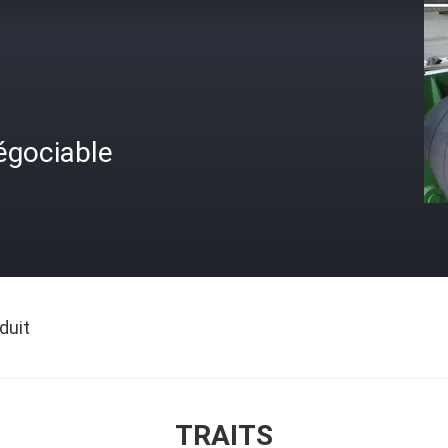
égociable
duit
TRAITS