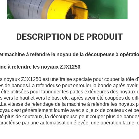
DESCRIPTION DE PRODUIT
et machine à refendre le noyau de la découpeuse à opératio
ine à refendre les noyaux ZJX1250
s noyaux ZJX1250 est une fraise spéciale pour couper la tôle d'a
lles de bandes.La refendeuse peut enrouler la bande après avoir 
tre utilisées pour fabriquer les pattes extérieures des noyaux d
gs vers le haut et vers le bas, etc. après avoir été coupées de di
ns.La vitesse de refendage de la machine à refendre les noyaux p
oyaux est généralement fournie avec six jeux de couteaux et p
outé plus de couteaux, la découpeuse peut couper plus de bandes
ractérise par une automatisation élevée, une opération facile, e