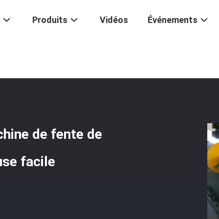
Produits
Vidéos
Événements
tisation Élevée De Machine De Fente De Noyau De 500mm Et Découpeu
hine de fente de
se facile