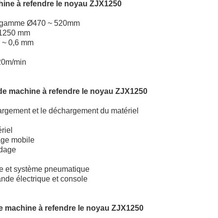
hine à refendre le noyau ZJX1250
la gamme Ø470 ~ 520mm
~ 1250 mm
5 ~ 0,6 mm
120m/min
de machine à refendre le noyau ZJX1250
hargement et le déchargement du matériel
riel
dage mobile
ndage
ue et système pneumatique
nde électrique et console
e machine à refendre le noyau ZJX1250