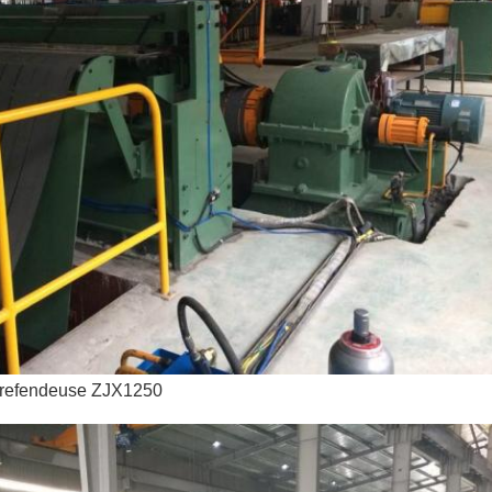
la refendeuse ZJX1250