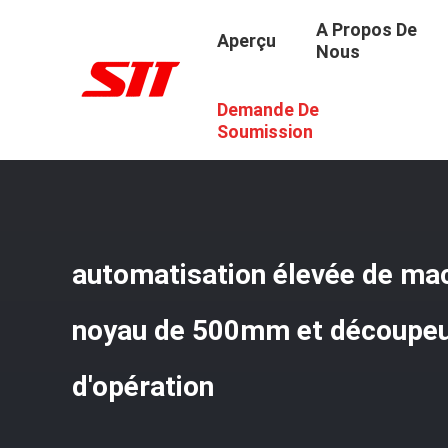
A Propos De
Aperçu
Nous
Demande De
Aperçu
/
Produits
/
Machine De Fente De Noyau
/
Automa
Soumission
automatisation élevée de mac
noyau de 500mm et découpeu
d'opération