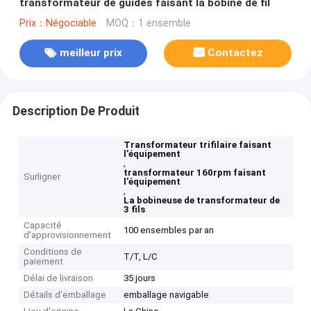
transformateur de guides faisant la bobine de fil
Prix：Négociable
MOQ：1 ensemble
meilleur prix
Contactez
Description De Produit
Transformateur trifilaire faisant
l'équipement
,
transformateur 160rpm faisant
Surligner
l'équipement
,
La bobineuse de transformateur de
3 fils
Capacité
100 ensembles par an
d'approvisionnement
Conditions de
T/T, L/C
paiement
Délai de livraison
35 jours
Détails d'emballage
emballage navigable