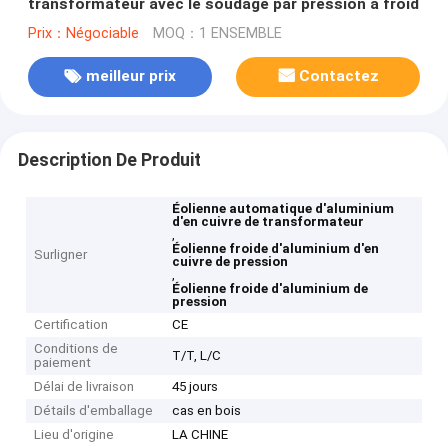
transformateur avec le soudage par pression à froid
Prix：Négociable
MOQ：1 ENSEMBLE
meilleur prix
Contactez
Description De Produit
Éolienne automatique d'aluminium
d'en cuivre de transformateur
,
Éolienne froide d'aluminium d'en
Surligner
cuivre de pression
,
Éolienne froide d'aluminium de
pression
Certification
CE
Conditions de
T/T, L/C
paiement
Délai de livraison
45 jours
Détails d'emballage
cas en bois
Lieu d'origine
LA CHINE