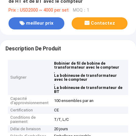
de HT et de BT avec le compteur
Prix：USD2000 ~ 4000 per set
MOQ：1
meilleur prix
Contactez
Description De Produit
Bobinier de fil de bobine de
transformateur avec le compteur
,
La bobineuse de transformateur
Surligner
avec le compteur
,
La bobineuse de transformateur de
BT
Capacité
100 ensembles par an
d'approvisionnement
Certification
CE
Conditions de
T/T, L/C
paiement
Délai de livraison
20 jours