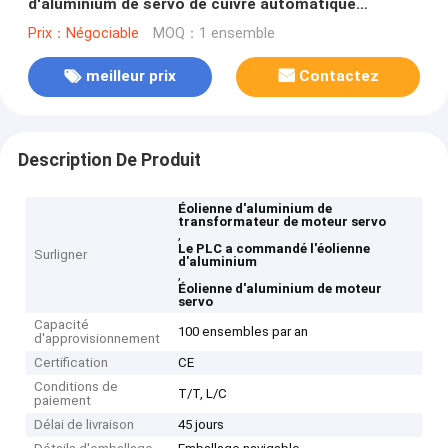
d'aluminium de servo de cuivre automatique
d'éolienne
Prix：Négociable
MOQ：1 ensemble
meilleur prix
Contactez
Description De Produit
Éolienne d'aluminium de
transformateur de moteur servo
,
Le PLC a commandé l'éolienne
Surligner
d'aluminium
,
Éolienne d'aluminium de moteur
servo
Capacité
100 ensembles par an
d'approvisionnement
Certification
CE
Conditions de
T/T, L/C
paiement
Délai de livraison
45 jours