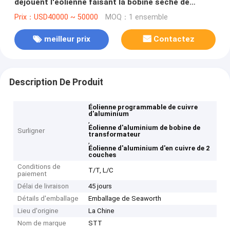
déjouent l'éolienne faisant la bobine sèche de
transformateur
Prix：USD40000 ~ 50000
MOQ：1 ensemble
meilleur prix
Contactez
Description De Produit
Éolienne programmable de cuivre
d'aluminium
,
Éolienne d'aluminium de bobine de
Surligner
transformateur
,
Éolienne d'aluminium d'en cuivre de 2
couches
Conditions de
T/T, L/C
paiement
Délai de livraison
45 jours
Détails d'emballage
Emballage de Seaworth
Lieu d'origine
La Chine
Nom de marque
STT