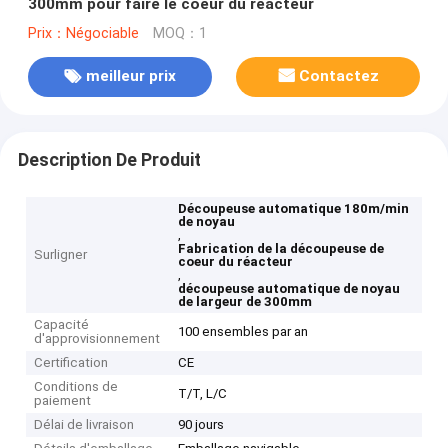
300mm pour faire le coeur du réacteur
Prix：Négociable
MOQ：1
meilleur prix
Contactez
Description De Produit
Découpeuse automatique 180m/min
de noyau
,
Fabrication de la découpeuse de
Surligner
coeur du réacteur
,
découpeuse automatique de noyau
de largeur de 300mm
Capacité
100 ensembles par an
d'approvisionnement
Certification
CE
Conditions de
T/T, L/C
paiement
Délai de livraison
90 jours