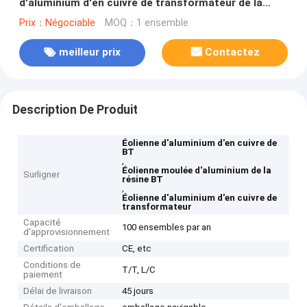
d'aluminium d'en cuivre de transformateur de la
résine BT
Prix：Négociable
MOQ：1 ensemble
meilleur prix
Contactez
Description De Produit
Éolienne d'aluminium d'en cuivre de
BT
,
Éolienne moulée d'aluminium de la
Surligner
résine BT
,
Éolienne d'aluminium d'en cuivre de
transformateur
Capacité
100 ensembles par an
d'approvisionnement
Certification
CE, etc
Conditions de
T/T, L/C
paiement
Délai de livraison
45 jours