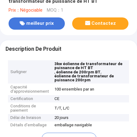
transformateur de puissance de HT BT
Prix：Négociable
MOQ：1
meilleur prix
Contactez
Description De Produit
3kw éolienne de transformateur de
puissance de HT BT
Surligner
,
,
éolienne de 200rpm BT
éolienne de transformateur de
puissance 200rpm
Capacité
100 ensembles par an
d'approvisionnement
Certification
CE
Conditions de
T/T, L/C
paiement
Délai de livraison
20 jours
Détails d'emballage
emballage navigable